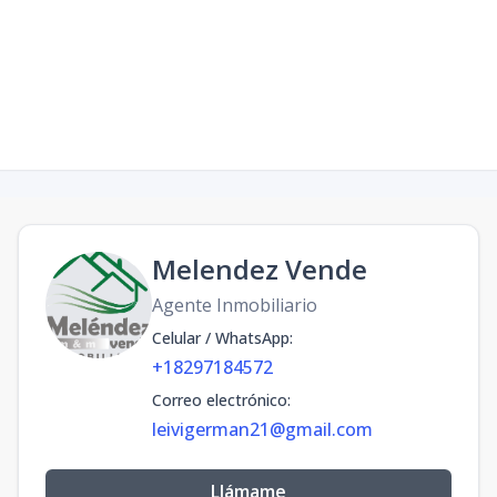
Facebook
Instagram
Melendez Vende
Agente Inmobiliario
Celular / WhatsApp
:
+18297184572
Correo electrónico
:
leivigerman21@gmail.com
Llámame