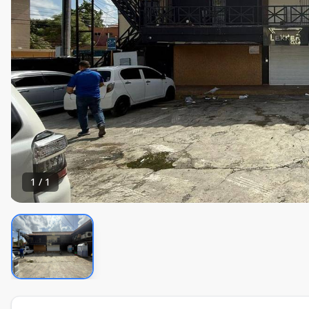
1
/
1