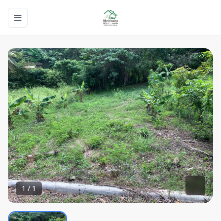
Toggle navigation menu
1
/
1