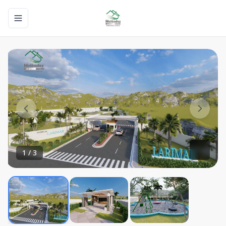
Toggle navigation menu
1
/
3