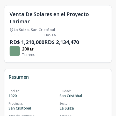
Venta De Solares en el Proyecto
Larimar
La Suiza
,
San Cristóbal
DESDE
HASTA
RD$ 1,210,000
RD$ 2,134,470
200
M²
Terreno
Resumen
Código
:
Ciudad
:
1020
San Cristóbal
Provincia
:
Sector
:
San Cristóbal
La Suiza
Tipo de inmueble
:
Terreno
: