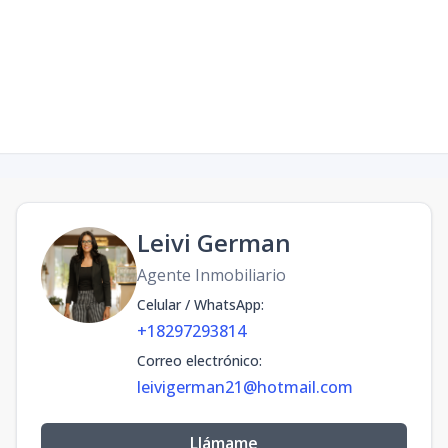
Facebook
Instagram
Leivi German
Agente Inmobiliario
Celular / WhatsApp
:
+18297293814
Correo electrónico
:
leivigerman21@hotmail.com
Llámame