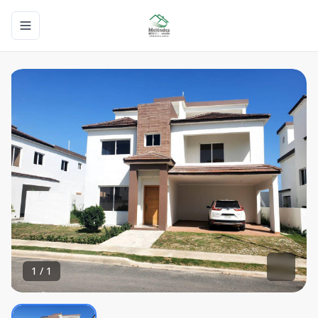
Toggle navigation menu
1
/
1