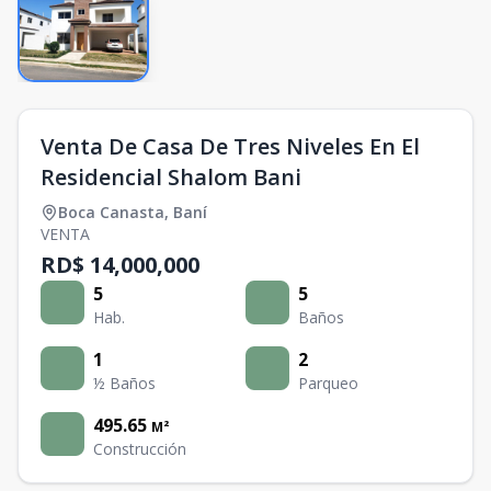
Venta De Casa De Tres Niveles En El
Residencial Shalom Bani
Boca Canasta
,
Baní
VENTA
RD$ 14,000,000
5
5
Hab.
Baños
1
2
½ Baños
Parqueo
495.65
M²
Construcción