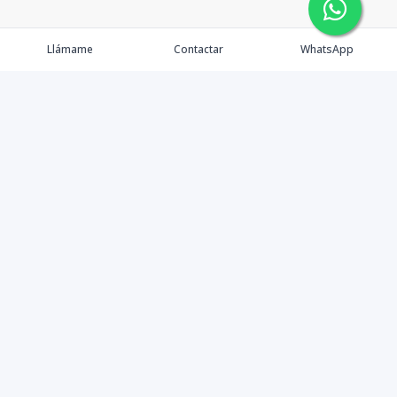
Llámame
Contactar
WhatsApp
Propiedades
Agentes
Nosotros
Contacto
Facebook
Instagram
©
2026
Meléndez vende
,
Todos los derechos reservados