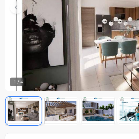
1
/
4