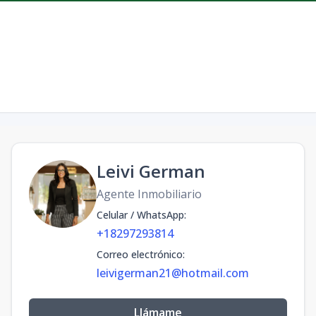
Facebook
Instagram
Leivi German
Agente Inmobiliario
Celular / WhatsApp
:
+18297293814
Correo electrónico
:
leivigerman21@hotmail.com
Llámame