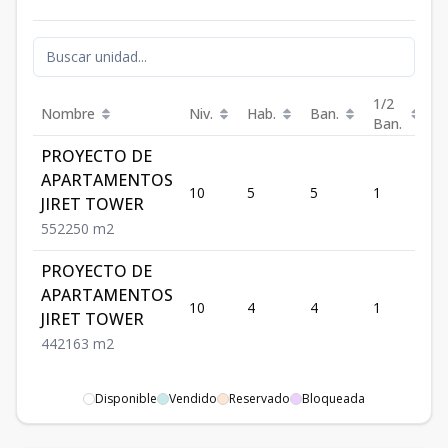
1/2
Nombre
Niv.
Hab.
Ban.
Es
Ban.
PROYECTO DE
APARTAMENTOS
10
5
5
1
2
JIRET TOWER
5
5
2
250
m2
PROYECTO DE
APARTAMENTOS
10
4
4
1
2
JIRET TOWER
4
4
2
163
m2
Disponible
Vendido
Reservado
Bloqueada